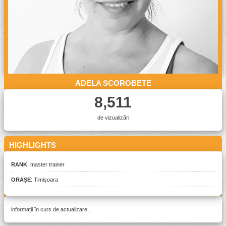
ADELA SCOROBETE
8,511
de vizualizări
HIGHLIGHTS
RANK
: master trainer
ORAȘE
:
Timișoara
PREZENTARE
informații în curs de actualizare...