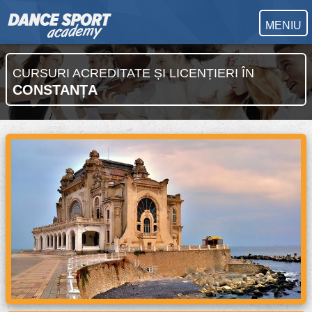
MENIU
CURSURI ACREDITATE ȘI LICENȚIERI ÎN
CONSTANȚA