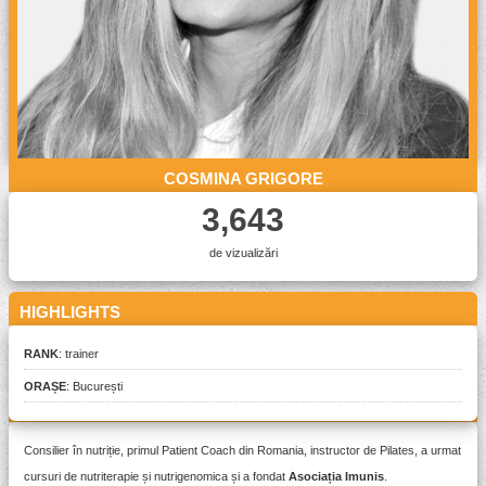
COSMINA GRIGORE
3,643
de vizualizări
HIGHLIGHTS
RANK
: trainer
ORAȘE
:
București
PREZENTARE
Consilier în nutriție, primul Patient Coach din Romania, instructor de Pilates, a urmat
cursuri de nutriterapie și nutrigenomica și a fondat
Asociația Imunis
.