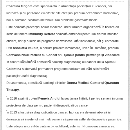
Cosmina Grigore
este specializată în alimentația pacienților cu cancer, dar
lucrează și cu persoane cu diferite alte afecțiuni precum dezechilibre hormonale,
boli autoimune, sindrom metabolic sau probleme gastrointestinale.
Este dedicată prevenției bolilor moderne, drept urmare organizează în fiecare an
seria de tabere
Immunity Retreat
dedicată antrenării pentru un sistem imunitar
eficient, dar și o serie de programe de wellness, atât individuale, cât și corporate.
Prin
Asociatia Imunis
, a derulat proiecte inovatoare, unice în România, precum
Caravana Noul Pacient cu Cancer
sau
Școala pentru prevenție și vindecare
.
În fiecare săptămână consiliază pacienții diagnosticați cu cancer de la
Spitalul
Colentina
si dezvoltă permanent programe dedicate educării și informării
pacienților astfel diagnosticați.
De asemenea, consiliază pacienții clinicilor
Donna Medical Center
și
Quantum
Therapy
.
În 2016 a primit trofeul
Femeia Anului
la secțiunea Inițiativă pentru semeni în urma
proiectelor derulate pentru pacienții diagnosticați cu cancer.
În 2013 a fost și ea diagnosticată cu cancer, fapt care a determinat-o să își
dorească să învețe tot mai mulți oameni să prevină astfel de diagnostice puternice.
Este adepta unui stil de viață activ, echilibrat, autentic. Promovează mișcarea,