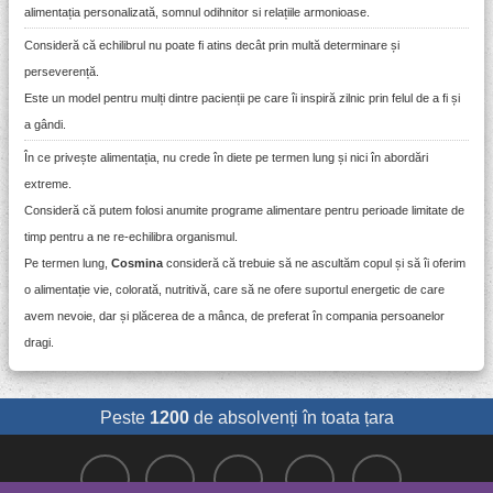
alimentația personalizată, somnul odihnitor si relațiile armonioase.
Consideră că echilibrul nu poate fi atins decât prin multă determinare și
perseverență.
Este un model pentru mulți dintre pacienții pe care îi inspiră zilnic prin felul de a fi și
a gândi.
În ce privește alimentația, nu crede în diete pe termen lung și nici în abordări
extreme.
Consideră că putem folosi anumite programe alimentare pentru perioade limitate de
timp pentru a ne re-echilibra organismul.
Pe termen lung,
Cosmina
consideră că trebuie să ne ascultăm copul și să îi oferim
o alimentație vie, colorată, nutritivă, care să ne ofere suportul energetic de care
avem nevoie, dar și plăcerea de a mânca, de preferat în compania persoanelor
dragi.
Peste
1200
de absolvenți în toata țara