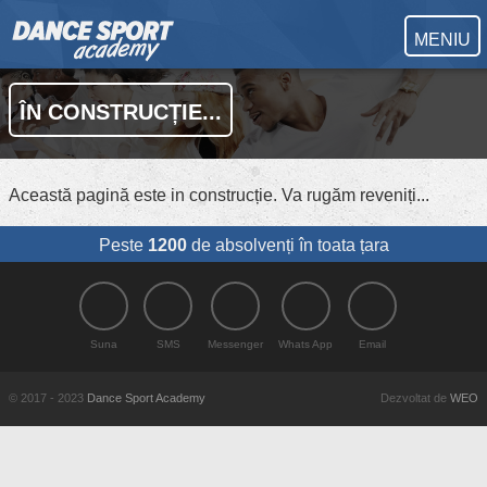
MENIU
ÎN CONSTRUCȚIE...
Această pagină este in construcție. Va rugăm reveniți...
Peste
1200
de absolvenți în toata țara
Suna
SMS
Messenger
Whats App
Email
© 2017 - 2023
Dance Sport Academy
Dezvoltat de
WEO