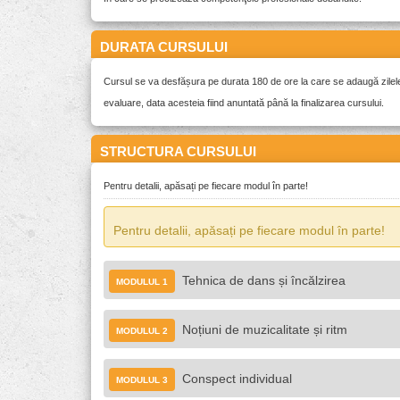
DURATA CURSULUI
Cursul se va desfășura pe durata 180 de ore la care se adaugă zilel
evaluare, data acesteia fiind anuntată până la finalizarea cursului.
STRUCTURA CURSULUI
Pentru detalii, apăsați pe fiecare modul în parte!
Pentru detalii, apăsați pe fiecare modul în parte!
Tehnica de dans și încălzirea
MODULUL 1
Structurarea unui antrenament de dans
Noțiuni de muzicalitate și ritm
MODULUL 2
Noțiuni despre încălzire, mobilitate, stretching, revenirea de după 
Recunoașterea tempo-ului muzical
Bara fixă: postură, echilibru, coordonare, viteză de execuție
Conspect individual
MODULUL 3
Stabilirea ritmului