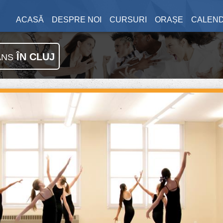
ACASĂ
DESPRE NOI
CURSURI
ORAȘE
CALEN
ÎN CLUJ
ANS