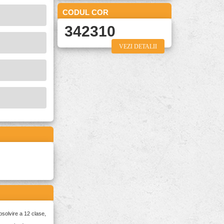
CODUL COR
342310
VEZI DETALII
bsolvire a 12 clase,