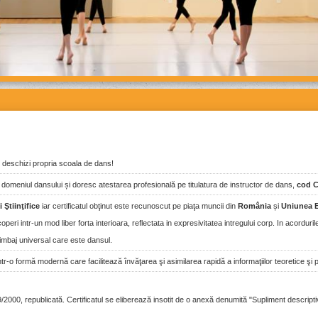
ti deschizi propria scoala de dans!
omeniul dansului și doresc atestarea profesională pe titulatura de instructor de dans,
cod 
 Ştiinţifice
iar certificatul obţinut este recunoscut pe piaţa muncii din
România
și
Uniunea 
eri intr-un mod liber forta interioara, reflectata in expresivitatea intregului corp. In acordurile 
imbaj universal care este dansul.
ntr-o formă modernă care facilitează învăţarea şi asimilarea rapidă a informaţiilor teoretice şi 
000, republicată. Certificatul se eliberează insotit de o anexă denumită "Supliment descriptiv a