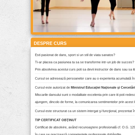
DESPRE CURS
Esti pasionat de dans, sport si un stil de viata sanatos?
Ti-ar placea ca pasiunea ta sa se transforme intr-un job de succes?
Prin absolvirea acestui curs poti sa devii instructor de dans sau sa i
Cursul se adresează persoanelor care au o experienta acumulată în d
Cursul este autorizat de
Ministrul Educaţiei Naţionale şi Cercetării
Miscarile dansului sunt o modalitate excelenta prin care iti poti redescop
ajungem, dincolo de forme, la comunicarea sentimentelor prin acest l
Cursul este structurat ca un sistem intergat şi funcţional, prezentat î
TIP CERTIFICAT OBŢINUT
Certificat de absolvire, având recunoaştere profesională cf. O.G. 129/2
în care se precizează competenţele profesionale dobândite.