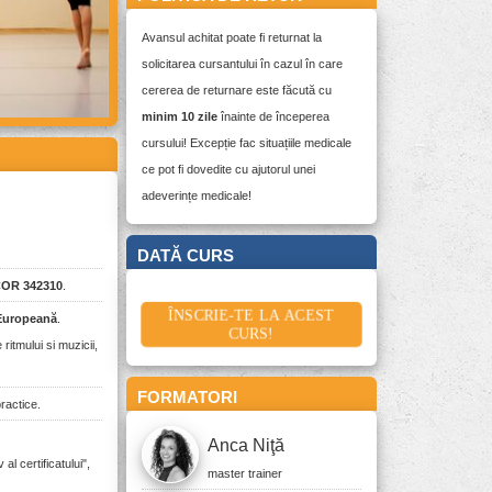
Avansul achitat poate fi returnat la
solicitarea cursantului în cazul în care
cererea de returnare este făcută cu
minim 10 zile
înainte de începerea
cursului! Excepție fac situațiile medicale
ce pot fi dovedite cu ajutorul unei
adeverințe medicale!
DATĂ CURS
26 SEPTEMBRIE 2026
COR 342310
.
ÎNSCRIE-TE LA ACEST
Europeană
.
CURS!
ritmului si muzicii,
FORMATORI
practice.
Anca Niţă
l certificatului",
master trainer