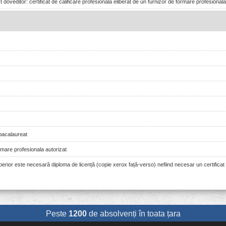
editor: certificat de calificare profesionala eliberat de un furnizor de formare profesionala
 bacalaureat
ormare profesionala autorizat
perior este necesară diploma de licență (copie xerox față-verso) nefiind necesar un certificat 
Peste
1200
de absolvenți în toata țara