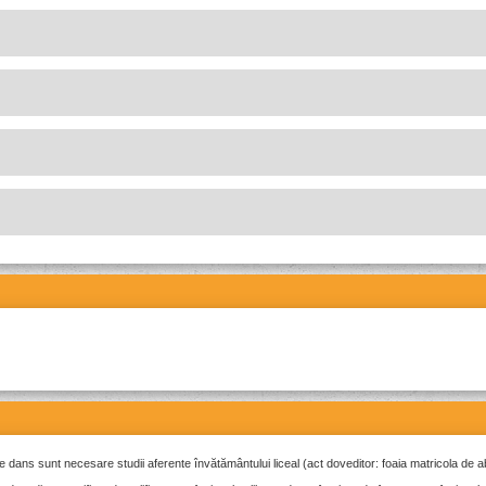
fiei
i)
memorare
ice, nu trebuie să depășească durata de 2 minute!
de dans sunt necesare studii aferente învătământului liceal (act doveditor: foaia matricola de a