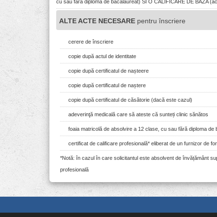
cu sau fara diploma de bacalaureat) SI O CALIFICARE DE BAZA (act dov
ALTE ACTE NECESARE
pentru înscriere
cerere de înscriere
copie după actul de identitate
copie după certificatul de nașteere
copie după certificatul de naștere
copie după certificatul de căsătorie (dacă este cazul)
adeverinţă medicală care să ateste că sunteți clinic sănătos
foaia matricolă de absolvire a 12 clase, cu sau fără diploma de
certificat de calificare profesională* eliberat de un furnizor de f
*Notă: în cazul în care solicitantul este absolvent de învățământ su
profesională