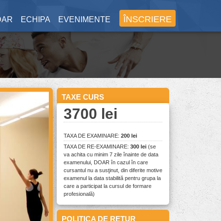
ÎNSCRIERE
DAR
ECHIPA
EVENIMENTE
TAXE CURS
3700 lei
TAXA DE EXAMINARE:
200 lei
TAXA DE RE-EXAMINARE:
300 lei
(se
va achita cu minim 7 zile înainte de data
examenului, DOAR în cazul în care
cursantul nu a susţinut, din diferite motive
examenul la data stabilită pentru grupa la
care a participat la cursul de formare
profesională)
POLITICA DE RETUR