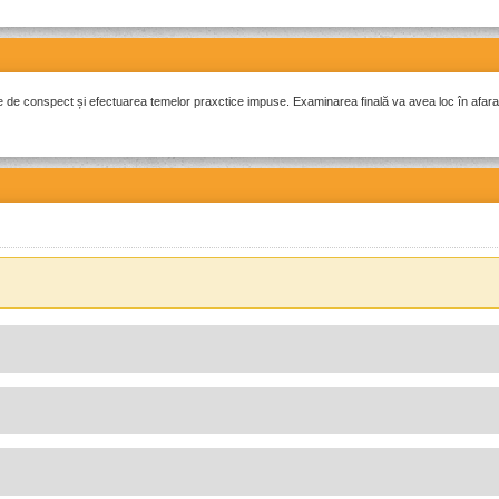
e de conspect și efectuarea temelor praxctice impuse. Examinarea finală va avea loc în afara
efort, relaxarea musculară